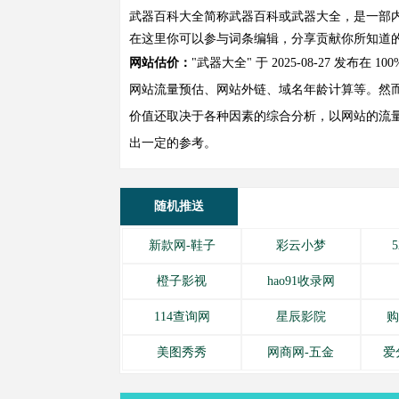
武器百科大全简称武器百科或武器大全，是一部
在这里你可以参与词条编辑，分享贡献你所知道
网站估价：
"武器大全" 于 2025-08-27 发
网站流量预估、网站外链、域名年龄计算等。然而
价值还取决于各种因素的综合分析，以网站的流量
出一定的参考。
随机推送
新款网-鞋子
彩云小梦
橙子影视
hao91收录网
114查询网
星辰影院
购
美图秀秀
网商网-五金
爱