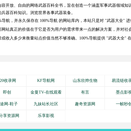
内容开放、自由的网络武器百科全书，旨在创造一个涵盖军事武器领域知
的兵器百科知识。浏览世界各事武器装备。
布在 100%导航，并永久保存在 100%导航 的网站库内，本站只是对 "武器大
网站真正的价值在于它是否为用户的需求带来一点的解决方案，并对社会
或收入多少来衡量站点价值当然不够准确。100%导航提供 "武器大全"
520收录网
KF导航网
山东欣烨生物
易流链收
即创
金曼TV-在线观看
有言
墨点影
途网-鞋子
九妹站长社区
趣奇资源网
一帧秒
分享资源网
乐享影视