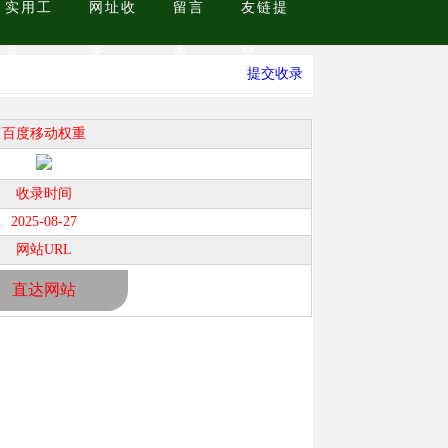
实用工
网址收
留言
友链提
具
录
本
交
提交收录
百度移动权重
收录时间
2025-08-27
网站URL
直达网站