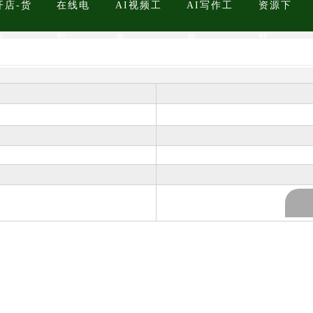
开店-货
在线电
AI视频工
AI写作工
资源下
源
影
具
具
载