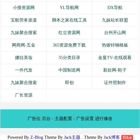
小搜资源网
YL导航网
DX导航
宝航劳务派遣
脚本之家在线工具
九妹站长联盟
九妹聚合搜索
红尘资源网
台州开山网
网商网-五金
365资源免费下载
热镀锌钢格板
娜拉美妆
35分类目录
金曼TV-在线观看
一件代发
中国制造网
新款网-鞋子
九妹聚合搜索
即创
证件照制作
厂长资源
广告位 后台 - 主题配置 - 广告设置 进行修改
Powered By
Z-Blog
Theme By
Jack主题
. Theme By
Jack博客
51La