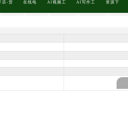
开店-货
在线电
AI视频工
AI写作工
资源下
源
影
具
具
载