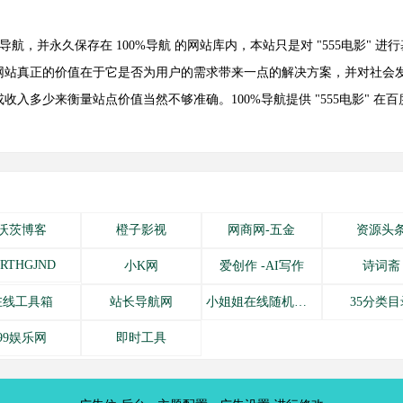
发布在 100%导航，并永久保存在 100%导航 的网站库内，本站只是对 "555电影
站真正的价值在于它是否为用户的需求带来一点的解决方案，并对社会发展起
入多少来衡量站点价值当然不够准确。100%导航提供 "555电影" 
沃茨博客
橙子影视
网商网-五金
资源头
JRTHGJND
小K网
爱创作 -AI写作
诗词斋
在线工具箱
站长导航网
小姐姐在线随机播放
35分类目
99娱乐网
即时工具