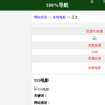
首
100%导航
页
网站首页
>>
在线电影
>> 正文
百度PC权重
浏览热度
1248
所属分类
在线电影
555电影
关键词：
网站描述：