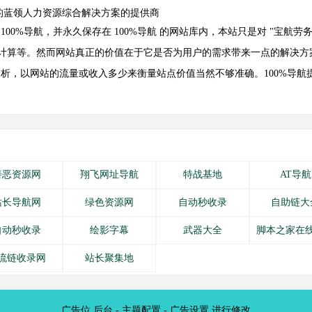
的蓝领人力资源综合解决方案的提供商
4 发布在 100%导航，并永久保存在 100%导航 的网站库内，本站只是对 "
年龄计算等。然而网站真正的价值在于它是否为用户的需求带来一点的解决
析，以网站的流量或收入多少来衡量站点价值当然不够准确。100%导航提
善恶资源网
翔飞网址导航
特战基地
AT导航
站长导航网
绿色资源网
自动秒收录
自助链大
自动秒收录
绘影字幕
武器大全
脚本之家在
流链收录网
站长聚集地
广告位 后台 - 主题配置 - 广告设置 进行修改