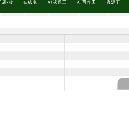
开店-货
在线电
AI视频工
AI写作工
资源下
源
影
具
具
载