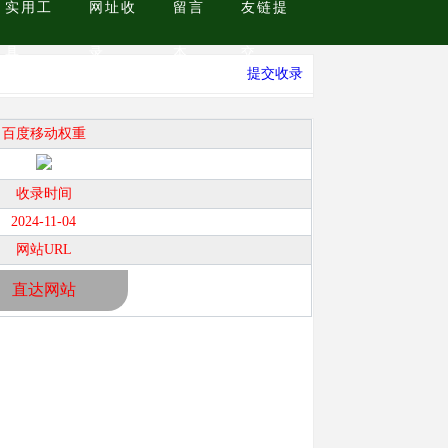
实用工
网址收
留言
友链提
具
录
本
交
提交收录
百度移动权重
收录时间
2024-11-04
网站URL
直达网站