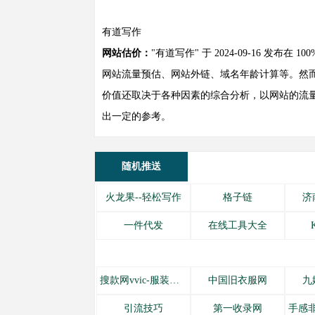
有道写作
网站估价：
"有道写作" 于 2024-09-16 发
网站流量预估、网站外链、域名年龄计算等。然而
价值还取决于各种因素的综合分析，以网站的流量
出一定的参考。
随机推送
火龙果--轻松写作
格子链
济
一件代发
在线工具大全
搜款网vvic-服装批发
中国旧衣服网
九
引流技巧
第一收录网