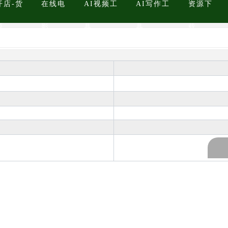
开店-货
在线电
AI视频工
AI写作工
资源下
源
影
具
具
载