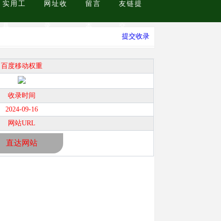
实用工
网址收
留言
友链提
具
录
本
交
提交收录
百度移动权重
收录时间
2024-09-16
网站URL
直达网站