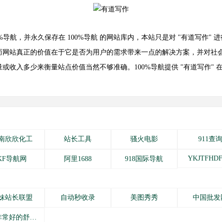
布在 100%导航，并永久保存在 100%导航 的网站库内，本站只是对 "有道写
网站真正的价值在于它是否为用户的需求带来一点的解决方案，并对社会
或收入多少来衡量站点价值当然不够准确。100%导航提供 "有道写作"
南欣欣化工
站长工具
骚火电影
911查
YKJTFHD
KF导航网
阿里1688
918国际导航
妹站长联盟
自动秒收录
美图秀秀
中国批发
手感非常好的舒适内衣