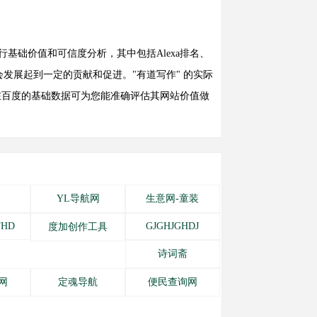
作" 进行基础价值和可信度分析，其中包括Alexa排名、
发展起到一定的贡献和促进。"有道写作" 的实际
 在百度的基础数据可为您能准确评估其网站价值做
询
YL导航网
生意网-童装
FHD
GJGHJGHDJ
度加创作工具
诗词斋
网
定魂导航
便民查询网