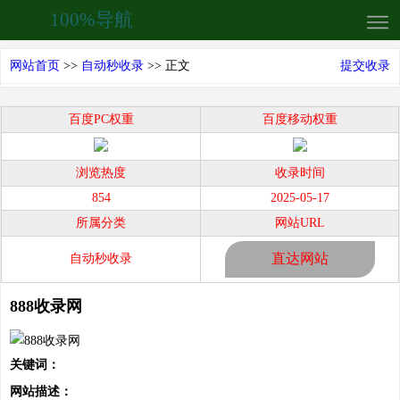
100%导航
网站首页
>>
自动秒收录
>> 正文
提交收录
百度PC权重
百度移动权重
浏览热度
收录时间
854
2025-05-17
所属分类
网站URL
直达网站
自动秒收录
888收录网
关键词：
网站描述：