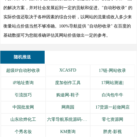
的解决方案，并对社会发展起到一定的贡献和促进。"自动秒收录" 的
实际价值还取决于各种因素的综合分析，以网站的流量或收入多少来
衡量站点价值当然不够准确。100%导航提供 "自动秒收录" 在百度的
基础数据可为您能准确评估其网站价值做出一定的参考。
随机推送
XCASFD
超级IP自动秒收录
17链-网站收录
iP地址查询
度加创作工具
17网站测速|
引流技巧
购途网-鞋子
白沟包牛牛
中国批发网
网商园
17货源一起做网店
山东欣烨化工
六零导航系统源码-全开源
零七资源网
个秀名妆
KM查询
胖虎-影视