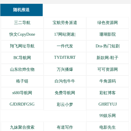
随机推送
三二导航
宝航劳务派遣
绿色资源网
快文CopyDone
17网站测速|
珊瑚影院
翔飞网址导航
一件代发
Dra-热门短剧
TYDJTRJRT
BC导航网
新款网-鞋子
山东欣烨生物
万兴播爆
可可资源网
格子链
白沟包牛牛
牛角源码
s680导航网
免费导航网
彩虹博客
GJDJRDFGSG
GHRTYUJ
彩云小梦
99娱乐网
九妹聚合搜索
有道写作
电影先生