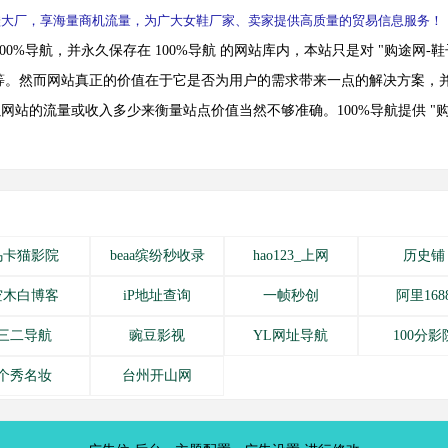
力女鞋大厂，享海量商机流量，为广大女鞋厂家、卖家提供高质量的贸易信息服务！
 发布在 100%导航，并永久保存在 100%导航 的网站库内，本站只是对 "购途
等。然而网站真正的价值在于它是否为用户的需求带来一点的解决方案，并
网站的流量或收入多少来衡量站点价值当然不够准确。100%导航提供 "购
乌卡猫影院
beaa缤纷秒收录
hao123_上网
历史铺
空木白博客
iP地址查询
一帧秒创
阿里168
三二导航
豌豆影视
YL网址导航
100分影
个秀名妆
台州开山网