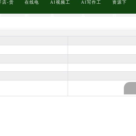
开店-货
在线电
AI视频工
AI写作工
资源下
源
影
具
具
载