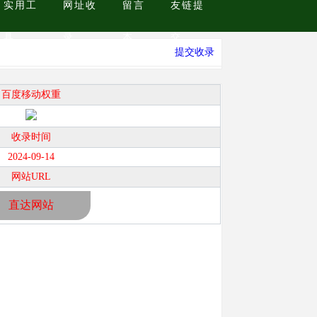
实用工
网址收
留言
友链提
具
录
本
交
提交收录
百度移动权重
收录时间
2024-09-14
网站URL
直达网站