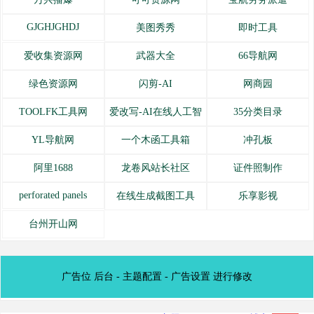
GJGHJGHDJ
美图秀秀
即时工具
爱收集资源网
武器大全
66导航网
绿色资源网
闪剪-AI
网商园
TOOLFK工具网
爱改写-AI在线人工智
35分类目录
YL导航网
一个木函工具箱
冲孔板
阿里1688
龙卷风站长社区
证件照制作
perforated panels
在线生成截图工具
乐享影视
台州开山网
广告位 后台 - 主题配置 - 广告设置 进行修改