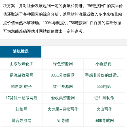
决方案，并对社会发展起到一定的贡献和促进。"56链接网" 的实际价
值还取决于各种因素的综合分析，以网站的流量或收入多少来衡量站
点价值当然不够准确。100%导航提供 "56链接网" 在百度的基础数据
可为您能准确评估其网站价值做出一定的参考。
随机推送
山东欣烨化工
绿色资源网
小鱼影视-
易流链收录网
ACC分类目录
手感非常好的舒适内衣
购途网-鞋子
红尘资源网
555电影
17货源一起做网店
爱收集资源网
证件照制作
红娘网
火龙果--轻松写作
火山写作
聚合导航网
AT导航
s680导航网