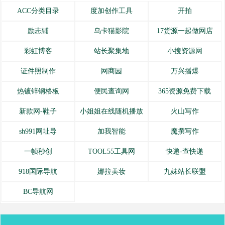
ACC分类目录
度加创作工具
开拍
励志铺
乌卡猫影院
17货源一起做网店
彩虹博客
站长聚集地
小搜资源网
证件照制作
网商园
万兴播爆
热镀锌钢格板
便民查询网
365资源免费下载
新款网-鞋子
小姐姐在线随机播放
火山写作
sh991网址导
加我智能
魔撰写作
一帧秒创
TOOL55工具网
快递-查快递
918国际导航
娜拉美妆
九妹站长联盟
BC导航网