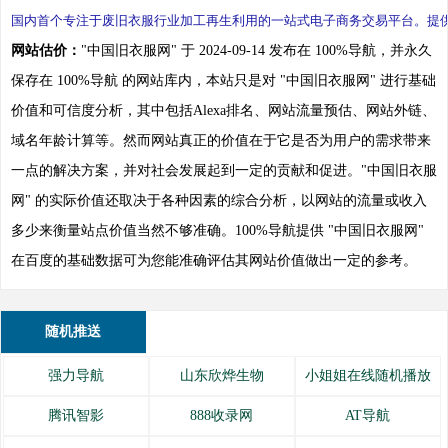
国内首个专注于废旧衣服行业加工再生利用的一站式电子商务交易平台。提供
网站估价：
"中国旧衣服网" 于 2024-09-14 发布在 100%导航，并永久
保存在 100%导航 的网站库内，本站只是对 "中国旧衣服网" 进行基础
价值和可信度分析，其中包括Alexa排名、网站流量预估、网站外链、
域名年龄计算等。然而网站真正的价值在于它是否为用户的需求带来
一点的解决方案，并对社会发展起到一定的贡献和促进。"中国旧衣服
网" 的实际价值还取决于各种因素的综合分析，以网站的流量或收入
多少来衡量站点价值当然不够准确。100%导航提供 "中国旧衣服网"
在百度的基础数据可为您能准确评估其网站价值做出一定的参考。
随机推送
强力导航
山东欣烨生物
小姐姐在线随机播放
腾讯智影
888收录网
AT导航