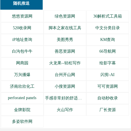
随机推送
悠悠资源网
绿色资源网
36解析式工具箱
520收录网
脚本之家在线工具
中文分类目录
iP地址查询
美图秀秀
KM查询
白沟包牛牛
善恶资源网
66导航网
网商园
火龙果--轻松写作
绘影字幕
万兴播爆
台州开山网
闪剪-AI
济南欣欣化工
小搜资源网
可可资源网
perforated panels
手感非常好的舒适内衣
自动秒收录
金牌影院
火山写作
厂长资源
多姿软件网